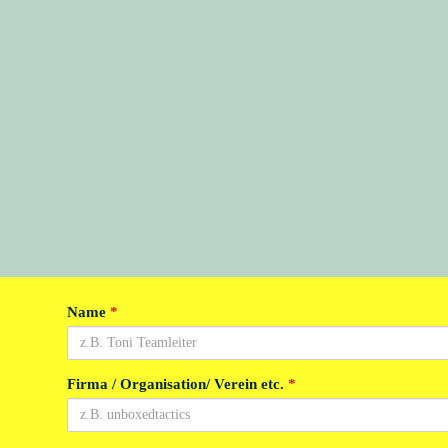
Name
*
Firma / Organisation/ Verein etc.
*