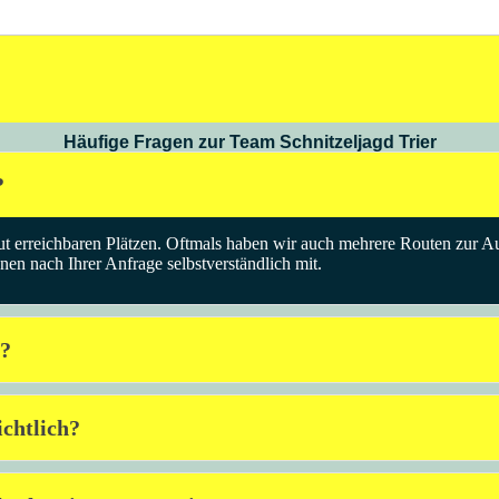
Häufige Fragen zur Team Schnitzeljagd Trier
?
gut erreichbaren Plätzen. Oftmals haben wir auch mehrere Routen zur Au
nen nach Ihrer Anfrage selbstverständlich mit.
r?
chtlich?