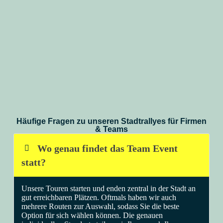
HANNAH K.
CORINNA M.
LUKAS R.
NINA S.
TOM B.
Geschäftsführerin
Eventmanagerin
Abteilungsleiter
HR-Manager
Teamleiterin
Häufige Fragen zu unseren Stadtrallyes für Firmen
& Teams
Wo genau findet das Team Event
statt?
Unsere Touren starten und enden zentral in der Stadt an
gut erreichbaren Plätzen. Oftmals haben wir auch
mehrere Routen zur Auswahl, sodass Sie die beste
Option für sich wählen können. Die genauen