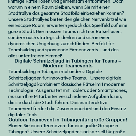
knifflige Rätsel lösen und gemeinsam entkommen. Doch
warum in einem Raum bleiben, wenn Sie mit einer
Stadtrallye das gesamte Stadtbild einbeziehen können?
Unsere Stadtrallyes bieten den gleichen Nervenkitzel wie
ein Escape Room, erweitern jedoch das Spielfeld auf eine
ganze Stadt. Hier müssen Teams nicht nur Rätsel lösen,
sondern auch strategisch denken und sich in einer
dynamischen Umgebung zurechtfinden. Perfekt für
Teambuilding und spannende Firmenevents – und das
alles unter freiem Himmel!
Digitale Schnitzeljagd in Tübingen für Teams –
Moderne Teamevents
Teambuilding in Tübingen mal anders: Digitale
Schnitzeljagden für innovative Teams. Unsere digitale
Schnitzeljagd kombiniert klassische Rätsel mit moderner
Technologie. Ausgerüstet mit Tablets oder Smartphones,
müssen Ihre Mitarbeiter verschiedene Aufgaben lösen,
die sie durch die Stadt führen. Dieses interaktive
Teamevent fördert die Zusammenarbeit und den Einsatz
digitaler Tools.
Outdoor Teamevent in Tübingenfür große Gruppen!
Planen Sie einen Teamevent für eine große Gruppe in
Tübingen? Unsere Schnitzeljagden sind speziell für große